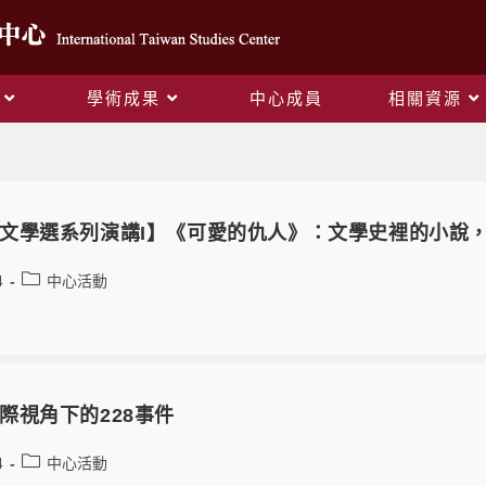
學術成果
中心成員
相關資源
Monthly Archives: 12 月 2024
文學選系列演講I】《可愛的仇人》：文學史裡的小說
4
中心活動
際視角下的228事件
4
中心活動