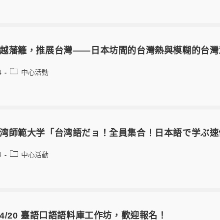
越藩籬，推展台灣——日本坊間的台灣熱與模糊的台灣
4
中心活動
湾師範大学「台湾語だョ！全員集合！日本語で学ぶ速
4
中心活動
4/20 臺語口語語料庫工作坊，歡迎報名！