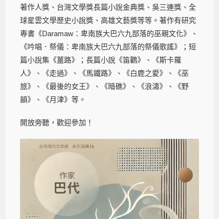
著作人獎、台灣文學獎長篇小說金典獎、吳三連獎、全
球星雲文學歷史小說獎、高雄文藝獎等等。著作有研究
專書《Daramaw：卑南族大巴六九部落的巫覡文化》、
《吟唱．祭儀：卑南族大巴六九部落的祭儀歌謠》；短
篇小說集《薑路》；長篇小說《笛鸛》、《斯卡羅
人》、《走過》、《馬鐵路》、《白鹿之愛》、《巫
旅》、《最後的女王》、《暗礁》、《浪濤》、《野
韻》、《月津》等。
開放旁聽，歡迎參加！